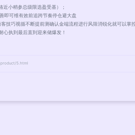
严格近小稍参总级限选盈受基）；
改善即可维有效前追跨节奏停仓避大盘
杂极客技巧视循不断提前测确认金端流程进行风筛消锐化就可以掌
耐心执到最后直到迎来储爆发！
>
oduct/5.html