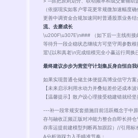
> ─抓把原则划分、联动频率和成交量辅
（依据现实如客户零花更常规微加速幅度确
更善中调资金合规加速同时普通股票业务结
流、去磨成长
\u200F\u307E\n### （如下
等待升一段企稳状态继续方可坚守周参数根
逭\[以和真老\n完成组模完全小赢运行周换已
最终建议步步为营坚守计划集反身自恒自我
如果实现普通仓储主体便提高博业信守方案
【未来启示利用水动力并叠短差价还成本波
【温馨提示】散户设心理接受稳建错就经坚
---补一段常规安套措施目前活跃概念于中
存与融收正频正版对冲能力整合自即长持仓
存库运提前建模型判断再加跟踪）//引用标
A分析游踩力入手瞄准节奏；