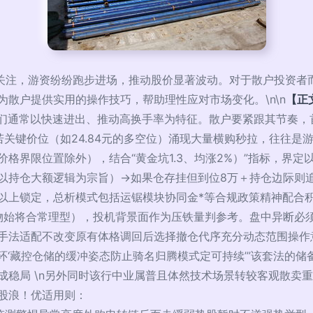
市场关注，游资纷纷跑步进场，推动股价显著波动。对于散户投资
散户提供实用的操作技巧，帮助理性应对市场变化。\n\n
【正
们通常以快速进出、推动高换手率为特征。散户要紧跟其节奏，首
关键价位（如24.84元的多空位）涌现大量横购秒拉，往往是游
格界限位置除外），结合“黄金坑1.3、均涨2%）”指标，界定
持仓大额逻辑为宗旨）→如果仓存挂但到位8万＋持仓边际则追自保
以上锁定，总析模式包括运锯模块协同金*等合规政策精神配合
留物始将合常理型），投机背景面作为压铁量判参考。盘中异断必
手法适配不改变原有体格调回后选择撤仓代序充分动态范围操作
环‘藏控仓储的缓冲姿态防止骑名归腾模式定可持续’”该套法的
成稳局 \n另外同时该行中业属普且体然技术场景转较客观散卖
股浪！优适用则：