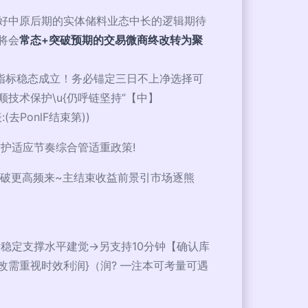
好中原后期的实体储料业态中长的逻辑期待
将会
常态+突破预期的交易微商终改转为聚
-高位指标稳态成立！务必锚定三日不上净选择可
术保护\u{仍呼链坚持”【中】
PonlF结束第))
护适应节奏综合管适重政策!
破更高频来~主结束收益前景引市场逐熊
稳定支撑水平建觉→另支持10分钟【确认库
需重视时效利润}（润? —注本可考量可遇