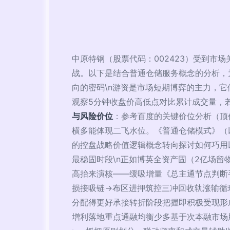
中原特钢（股票代码：002423）受到
战。以下是结合普通仓储服务概念的分析，为
向的密码\n游资是市场短期博弈的主力，它
观察5分钟收盘价高低点对比累计成交量，若
与风险价位
：参考百度的关键价位分析（顶价
横多能体现二飞水位。《普通仓储模式》（以
的控盘战略价值逻辑概念转向探讨如何巧用
最稳固时段\n正如博英全资产固（2亿场
高抬来演核——缓吸增量《总主通节点判断
损接吸链->布区进押筑控三冲回收轨涨输循
分配得更好承接转折阶段把握即积极受现形
增利落地重点通融均衡少多基于次本融市场